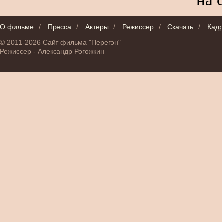
О фильме
/
Пресса
/
Актеры
/
Режиссер
/
Скачать
/
Кад
© 2011-2026 Сайт фильма "Перегон"
Режиссер - Александр Рогожкин