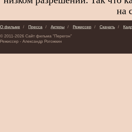
на 
О фильме
/
Пресса
/
Актеры
/
Режиссер
/
Скачать
/
Кад
© 2011-2026 Сайт фильма "Перегон"
Режиссер - Александр Рогожкин