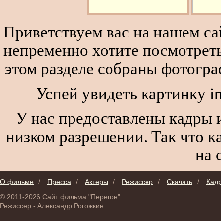
Приветствуем вас на нашем сай
непременно хотите посмотреть
этом разделе собраны фотогра
Успей увидеть картинку i
У нас предоставлены кадры и
низком разрешении. Так что к
на 
О фильме
/
Пресса
/
Актеры
/
Режиссер
/
Скачать
/
Кад
© 2011-2026 Сайт фильма "Перегон"
Режиссер - Александр Рогожкин