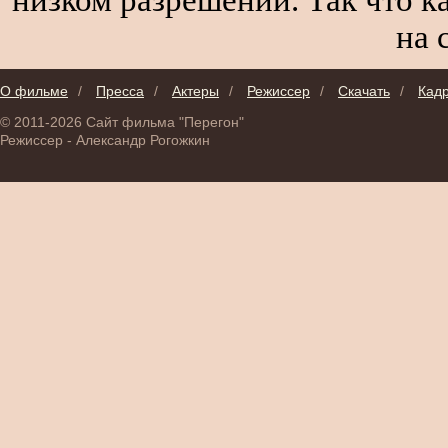
на 
О фильме
/
Пресса
/
Актеры
/
Режиссер
/
Скачать
/
Кад
© 2011-2026 Сайт фильма "Перегон"
Режиссер - Александр Рогожкин