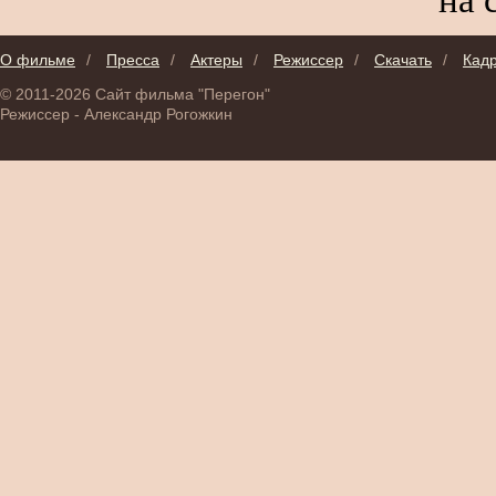
О фильме
/
Пресса
/
Актеры
/
Режиссер
/
Скачать
/
Кад
© 2011-2026 Сайт фильма "Перегон"
Режиссер - Александр Рогожкин