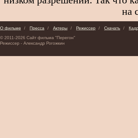
на 
О фильме
/
Пресса
/
Актеры
/
Режиссер
/
Скачать
/
Кад
© 2011-2026 Сайт фильма "Перегон"
Режиссер - Александр Рогожкин