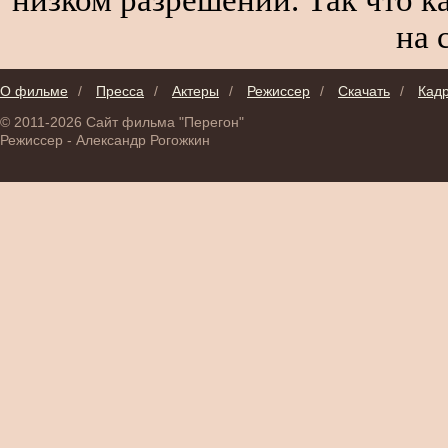
на 
О фильме
/
Пресса
/
Актеры
/
Режиссер
/
Скачать
/
Кад
© 2011-2026 Сайт фильма "Перегон"
Режиссер - Александр Рогожкин