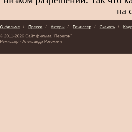
на 
О фильме
/
Пресса
/
Актеры
/
Режиссер
/
Скачать
/
Кад
© 2011-2026 Сайт фильма "Перегон"
Режиссер - Александр Рогожкин