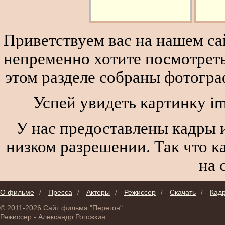
Приветствуем вас на нашем сай
непременно хотите посмотреть
этом разделе собраны фотогра
Успей увидеть картинку i
У нас предоставлены кадры и
низком разрешении. Так что к
на 
О фильме
/
Пресса
/
Актеры
/
Режиссер
/
Скачать
/
Кад
© 2011-2026 Сайт фильма "Перегон"
Режиссер - Александр Рогожкин