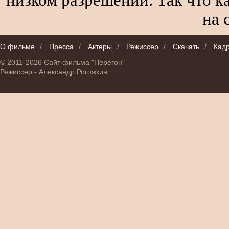
на 
О фильме
/
Пресса
/
Актеры
/
Режиссер
/
Скачать
/
Кад
© 2011-2026 Сайт фильма "Перегон"
Режиссер - Александр Рогожкин