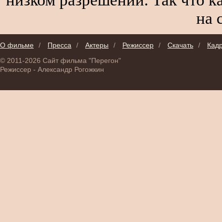
на 
О фильме
/
Пресса
/
Актеры
/
Режиссер
/
Скачать
/
Кад
© 2011-2026 Сайт фильма "Перегон"
Режиссер - Александр Рогожкин