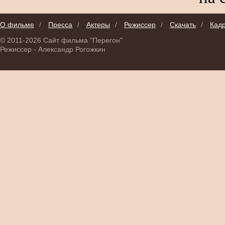
О фильме
/
Пресса
/
Актеры
/
Режиссер
/
Скачать
/
Кад
© 2011-2026 Сайт фильма "Перегон"
Режиссер - Александр Рогожкин