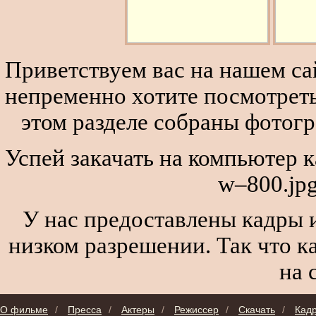
Приветствуем вас на нашем сай
непременно хотите посмотреть
этом разделе собраны фотог
Успей закачать на компьютер к
w–800.jp
У нас предоставлены кадры и
низком разрешении. Так что к
на 
О фильме
/
Пресса
/
Актеры
/
Режиссер
/
Скачать
/
Кад