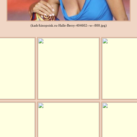
(kadr/kinopoisk.ru-Halle-Berry-404602--w--800.jpg)