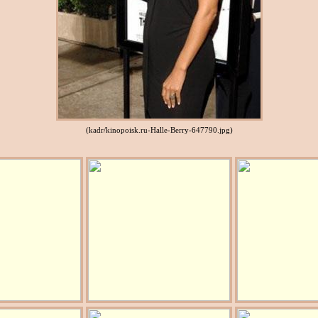
(kadr/kinopoisk.ru-Halle-Berry-647790.jpg)