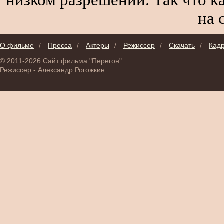
на 
О фильме
/
Пресса
/
Актеры
/
Режиссер
/
Скачать
/
Кад
© 2011-2026 Сайт фильма "Перегон"
Режиссер - Александр Рогожкин