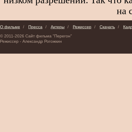
на 
О фильме
/
Пресса
/
Актеры
/
Режиссер
/
Скачать
/
Кад
© 2011-2026 Сайт фильма "Перегон"
Режиссер - Александр Рогожкин