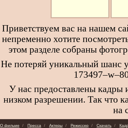
Приветствуем вас на нашем сай
непременно хотите посмотреть
этом разделе собраны фотог
Не потеряй уникальный шанс ув
173497–w–80
У нас предоставлены кадры и
низком разрешении. Так что к
на 
О фильме
/
Пресса
/
Актеры
/
Режиссер
/
Скачать
/
Кад