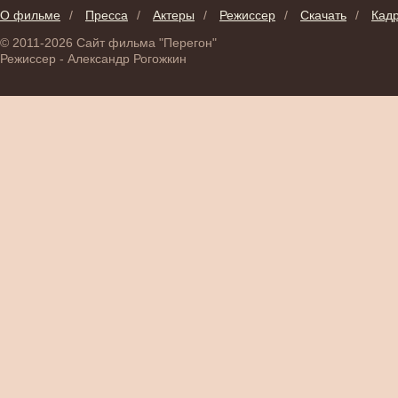
О фильме
/
Пресса
/
Актеры
/
Режиссер
/
Скачать
/
Кад
© 2011-2026 Сайт фильма "Перегон"
Режиссер - Александр Рогожкин