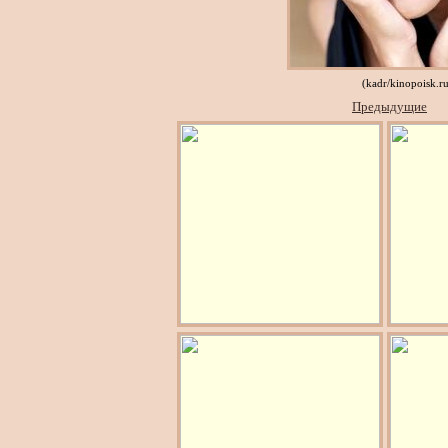
(kadr/kinopoisk.r
Предыдущие