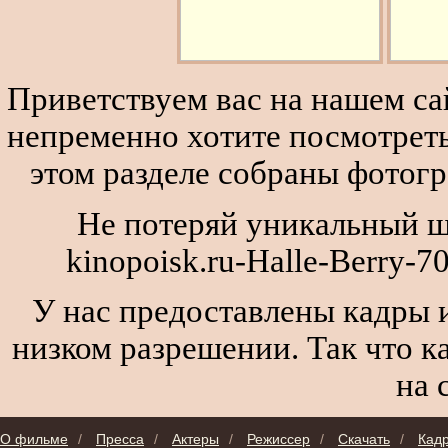
Приветствуем вас на нашем сай
непременно хотите посмотреть
этом разделе собраны фотог
Не потеряй уникальный ш
kinopoisk.ru-Halle-Berry-
У нас предоставлены кадры и
низком разрешении. Так что к
на 
О фильме
/
Пресса
/
Актеры
/
Режиссер
/
Скачать
/
Кад