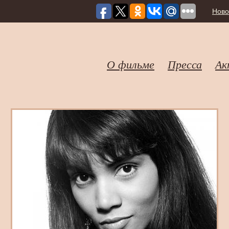
Ново
О фильме
Пресса
Ак