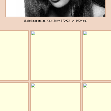
(kadr/kinopoisk.ru-Halle-Berry-572023--w--1600.jpg)