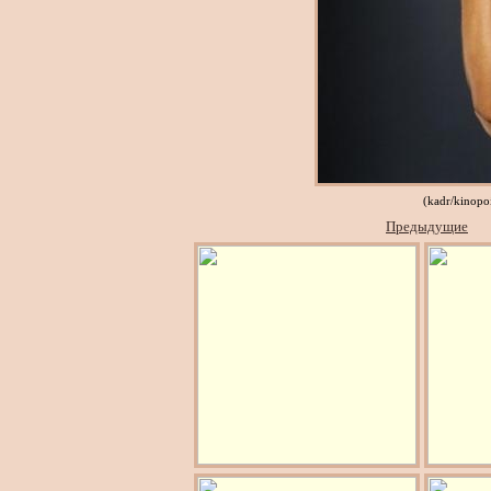
(kadr/kinopo
Предыдущие