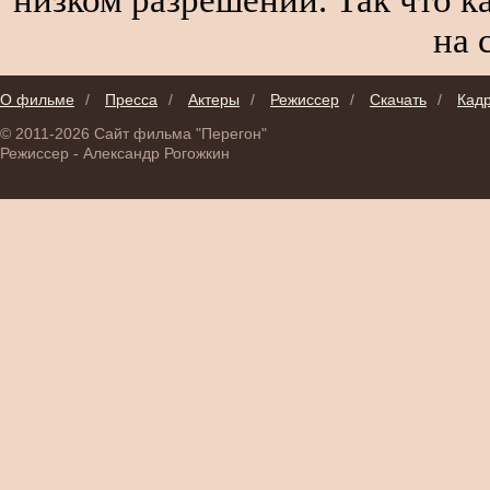
на 
О фильме
/
Пресса
/
Актеры
/
Режиссер
/
Скачать
/
Кад
© 2011-2026 Сайт фильма "Перегон"
Режиссер - Александр Рогожкин