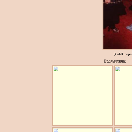
(kadr/kinopo
Предыдущие