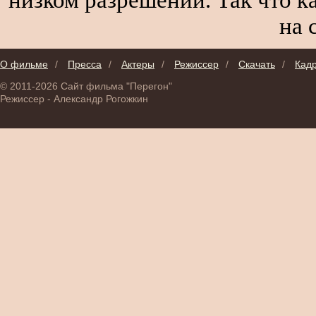
на 
О фильме
/
Пресса
/
Актеры
/
Режиссер
/
Скачать
/
Кад
© 2011-2026 Сайт фильма "Перегон"
Режиссер - Александр Рогожкин