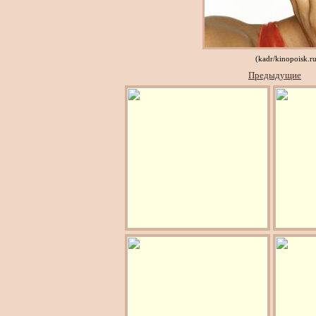
(kadr/kinopoisk.r
Предыдущие