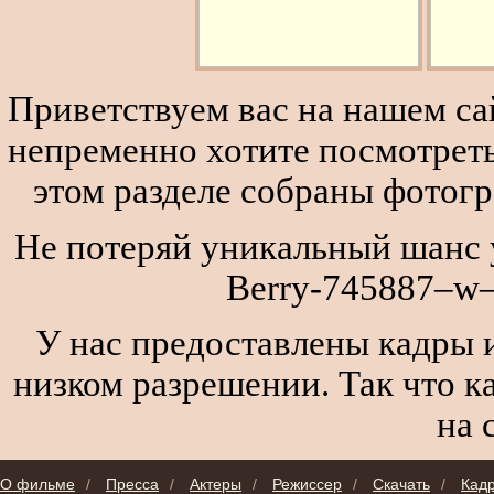
Приветствуем вас на нашем сай
непременно хотите посмотреть
этом разделе собраны фотог
Не потеряй уникальный шанс у
Berry-745887–w–
У нас предоставлены кадры и
низком разрешении. Так что к
на 
О фильме
/
Пресса
/
Актеры
/
Режиссер
/
Скачать
/
Кад