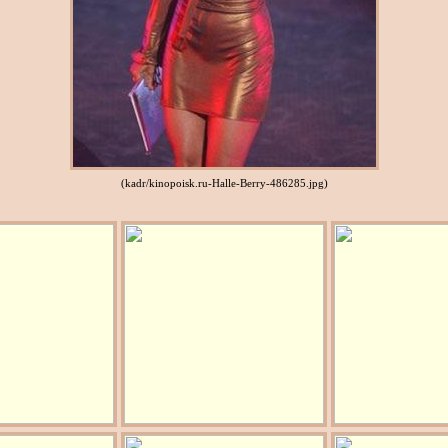
(kadr/kinopoisk.ru-Halle-Berry-486285.jpg)