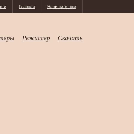
сти
Главная
Напишите нам
теры
Режиссер
Скачать