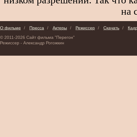
на 
О фильме
/
Пресса
/
Актеры
/
Режиссер
/
Скачать
/
Кад
© 2011-2026 Сайт фильма "Перегон"
Режиссер - Александр Рогожкин