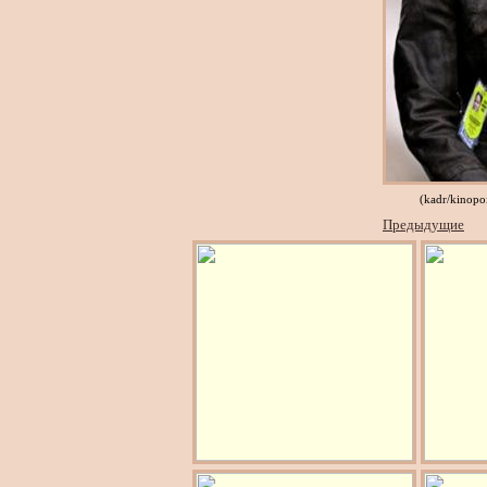
(kadr/kinopo
Предыдущие