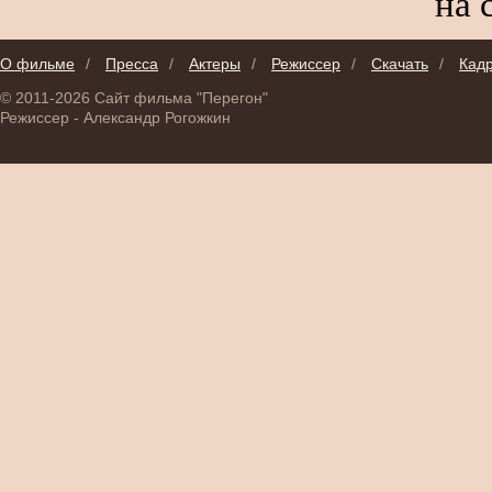
на 
О фильме
/
Пресса
/
Актеры
/
Режиссер
/
Скачать
/
Кад
© 2011-2026 Сайт фильма "Перегон"
Режиссер - Александр Рогожкин