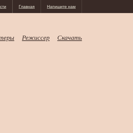
сти
Главная
Напишите нам
теры
Режиссер
Скачать