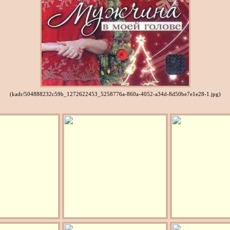
(kadr/504888232c59b_1272622453_5258776a-860a-4052-a34d-8d50be7e1e28-1.jpg)