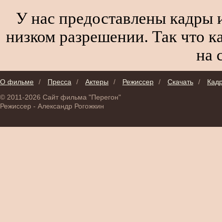
У нас предоставлены кадры и
низком разрешении. Так что к
на 
О фильме
/
Пресса
/
Актеры
/
Режиссер
/
Скачать
/
Кад
© 2011-2026 Сайт фильма "Перегон"
Режиссер - Александр Рогожкин