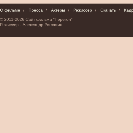
О фильме
/
Пресса
/
Актеры
/
Режиссер
/
Скачать
/
Кад
© 2011-2026 Сайт фильма "Перегон"
Режиссер - Александр Рогожкин