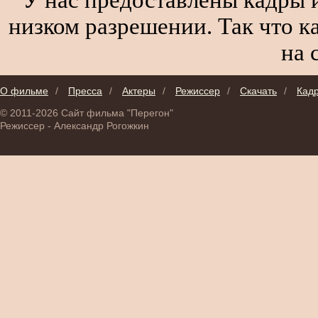
низком разрешении. Так что к
на 
О фильме
/
Пресса
/
Актеры
/
Режиссер
/
Скачать
/
Кад
© 2011-2026 Сайт фильма "Перегон"
Режиссер - Александр Рогожкин