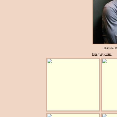
(kadr/504
Предыдущие