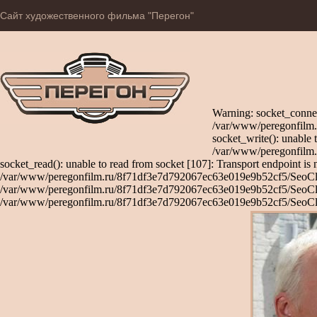
Сайт художественного фильма "Перегон"
Warning: socket_connec
/var/www/peregonfilm.
socket_write(): unable 
/var/www/peregonfilm.
socket_read(): unable to read from socket [107]: Transport endpoint is 
/var/www/peregonfilm.ru/8f71df3e7d792067ec63e019e9b52cf5/SeoClient
/var/www/peregonfilm.ru/8f71df3e7d792067ec63e019e9b52cf5/SeoClient
/var/www/peregonfilm.ru/8f71df3e7d792067ec63e019e9b52cf5/SeoCli