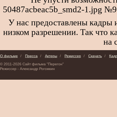
50487acbeac5b_smd2-1.jpg №9
У нас предоставлены кадры и
низком разрешении. Так что к
на 
О фильме
/
Пресса
/
Актеры
/
Режиссер
/
Скачать
/
Кад
© 2011-2026 Сайт фильма "Перегон"
Режиссер - Александр Рогожкин