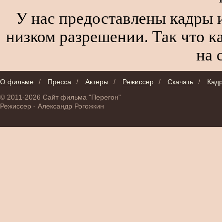
У нас предоставлены кадры и
низком разрешении. Так что к
на 
О фильме
/
Пресса
/
Актеры
/
Режиссер
/
Скачать
/
Кад
© 2011-2026 Сайт фильма "Перегон"
Режиссер - Александр Рогожкин