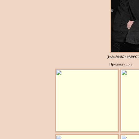
(kadr/50487b46d9972
Предыдущие