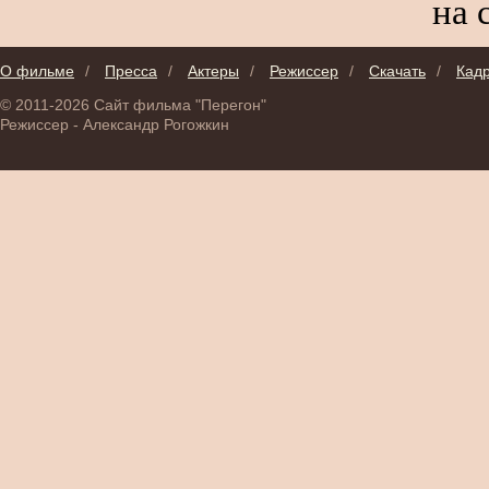
на 
О фильме
/
Пресса
/
Актеры
/
Режиссер
/
Скачать
/
Кад
© 2011-2026 Сайт фильма "Перегон"
Режиссер - Александр Рогожкин