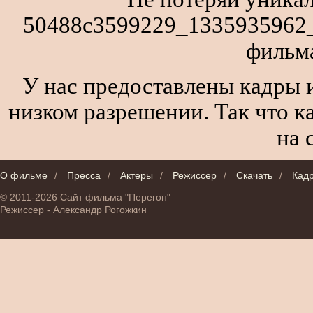
50488c3599229_1335935962_z
фильм
У нас предоставлены кадры и
низком разрешении. Так что к
на 
О фильме
/
Пресса
/
Актеры
/
Режиссер
/
Скачать
/
Кад
© 2011-2026 Сайт фильма "Перегон"
Режиссер - Александр Рогожкин