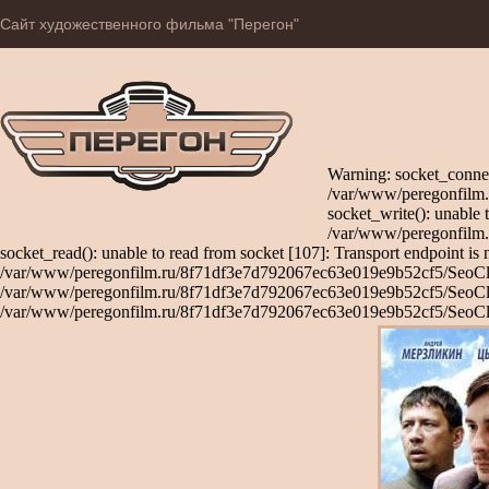
Сайт художественного фильма "Перегон"
Warning: socket_connec
/var/www/peregonfilm.
socket_write(): unable 
/var/www/peregonfilm.
socket_read(): unable to read from socket [107]: Transport endpoint is 
/var/www/peregonfilm.ru/8f71df3e7d792067ec63e019e9b52cf5/SeoClient
/var/www/peregonfilm.ru/8f71df3e7d792067ec63e019e9b52cf5/SeoClient
/var/www/peregonfilm.ru/8f71df3e7d792067ec63e019e9b52cf5/SeoCli