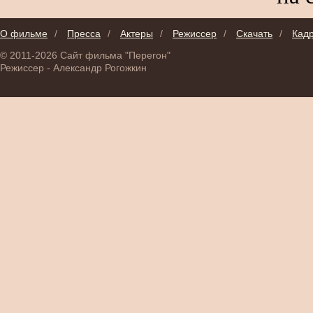
О фильме
/
Пресса
/
Актеры
/
Режиссер
/
Скачать
/
Кад
© 2011-2026 Сайт фильма "Перегон"
Режиссер - Александр Рогожкин