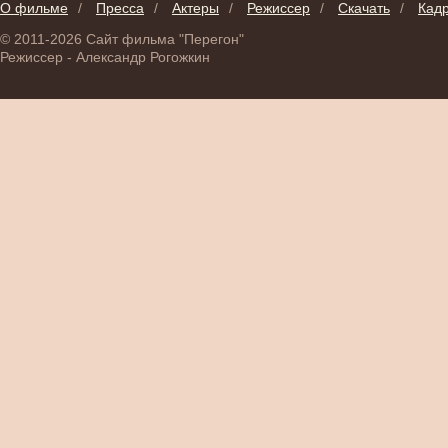
О фильме
/
Пресса
/
Актеры
/
Режиссер
/
Скачать
/
Кад
© 2011-2026 Сайт фильма "Перегон"
Режиссер - Александр Рогожкин