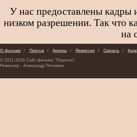
У нас предоставлены кадры и
низком разрешении. Так что к
на 
О фильме
/
Пресса
/
Актеры
/
Режиссер
/
Скачать
/
Кад
© 2011-2026 Сайт фильма "Перегон"
Режиссер - Александр Рогожкин