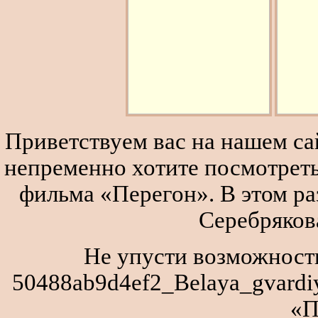
Приветствуем вас на нашем сай
непременно хотите посмотреть
фильма «Перегон». В этом р
Серебряков
Не упусти возможность
50488ab9d4ef2_Belaya_gvardiy
«П