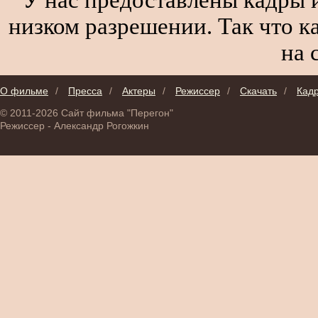
низком разрешении. Так что к
на 
О фильме
/
Пресса
/
Актеры
/
Режиссер
/
Скачать
/
Кад
© 2011-2026 Сайт фильма "Перегон"
Режиссер - Александр Рогожкин