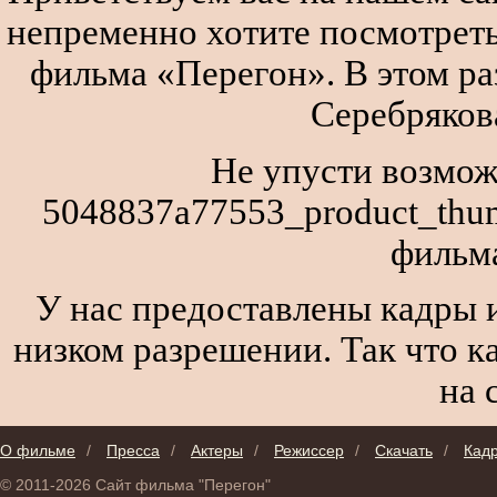
непременно хотите посмотреть
фильма «Перегон». В этом р
Серебряков
Не упусти возмож
5048837a77553_product_thum
фильм
У нас предоставлены кадры и
низком разрешении. Так что к
на 
О фильме
/
Пресса
/
Актеры
/
Режиссер
/
Скачать
/
Кад
© 2011-2026 Сайт фильма "Перегон"