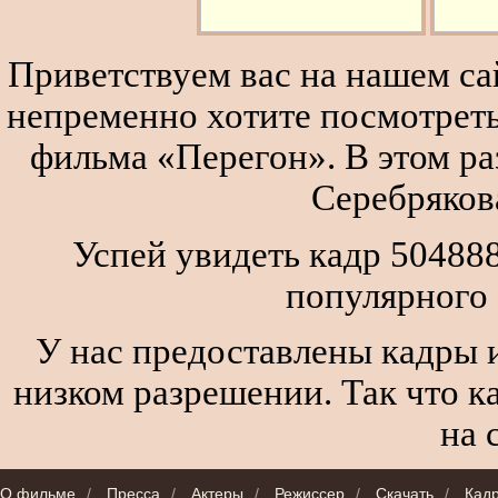
Приветствуем вас на нашем сай
непременно хотите посмотреть
фильма «Перегон». В этом р
Серебряков
Успей увидеть кадр 50488
популярного
У нас предоставлены кадры и
низком разрешении. Так что к
на 
О фильме
/
Пресса
/
Актеры
/
Режиссер
/
Скачать
/
Кад