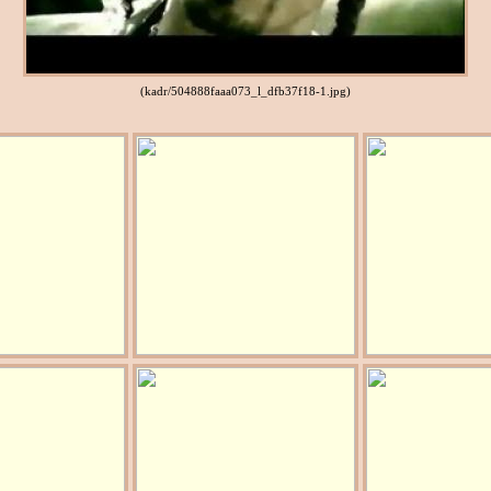
(kadr/504888faaa073_l_dfb37f18-1.jpg)