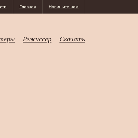
сти
Главная
Напишите нам
теры
Режиссер
Скачать