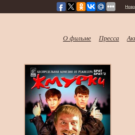
Ново
О фильме
Пресса
Ак