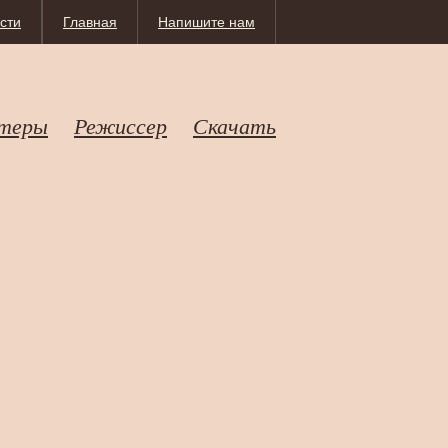
сти
Главная
Напишите нам
теры
Режиссер
Скачать