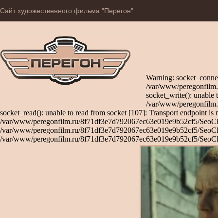
Сайт художественного фильма "Перегон"
Warning: socket_connec
/var/www/peregonfilm.
socket_write(): unable 
/var/www/peregonfilm.
socket_read(): unable to read from socket [107]: Transport endpoint is 
/var/www/peregonfilm.ru/8f71df3e7d792067ec63e019e9b52cf5/SeoClient
/var/www/peregonfilm.ru/8f71df3e7d792067ec63e019e9b52cf5/SeoClient
/var/www/peregonfilm.ru/8f71df3e7d792067ec63e019e9b52cf5/SeoCli