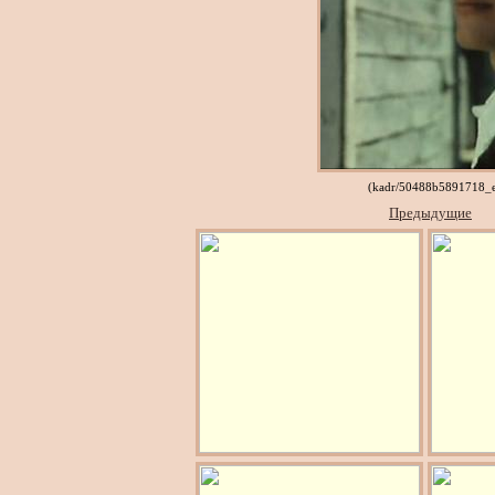
(kadr/50488b5891718_
Предыдущие