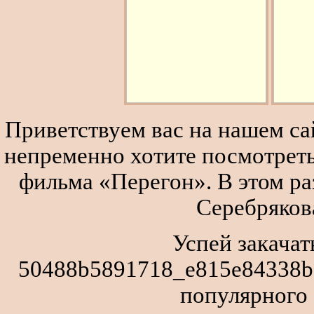
Приветствуем вас на нашем сай
непременно хотите посмотреть
фильма «Перегон». В этом р
Серебряков
Успей закачат
50488b5891718_e815e84338b2
популярного