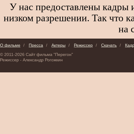
У нас предоставлены кадры и
низком разрешении. Так что к
на 
О фильме
/
Пресса
/
Актеры
/
Режиссер
/
Скачать
/
Кад
© 2011-2026 Сайт фильма "Перегон"
Режиссер - Александр Рогожкин