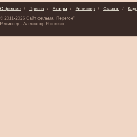
О фильме
/
Пресса
/
Актеры
/
Режиссер
/
Скачать
/
Кад
© 2011-2026 Сайт фильма "Перегон"
Режиссер - Александр Рогожкин