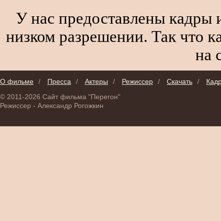
У нас предоставлены кадры и
низком разрешении. Так что к
на 
О фильме
/
Пресса
/
Актеры
/
Режиссер
/
Скачать
/
Кад
© 2011-2026 Сайт фильма "Перегон"
Режиссер - Александр Рогожкин