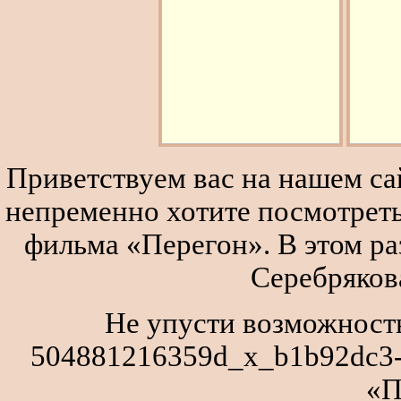
Приветствуем вас на нашем сай
непременно хотите посмотреть
фильма «Перегон». В этом р
Серебряков
Не упусти возможность
504881216359d_x_b1b92dc3-
«П