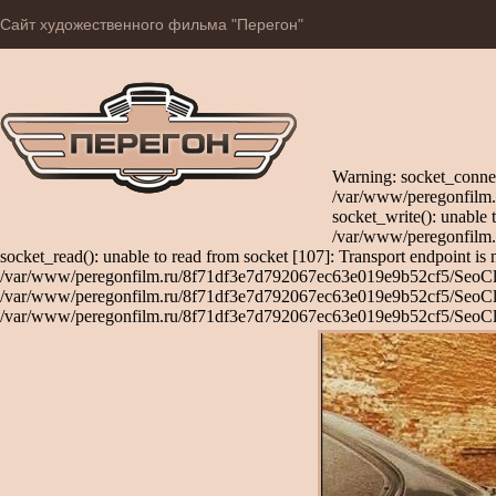
Сайт художественного фильма "Перегон"
Warning: socket_connec
/var/www/peregonfilm.
socket_write(): unable 
/var/www/peregonfilm.
socket_read(): unable to read from socket [107]: Transport endpoint is 
/var/www/peregonfilm.ru/8f71df3e7d792067ec63e019e9b52cf5/SeoClient
/var/www/peregonfilm.ru/8f71df3e7d792067ec63e019e9b52cf5/SeoClient
/var/www/peregonfilm.ru/8f71df3e7d792067ec63e019e9b52cf5/SeoCli