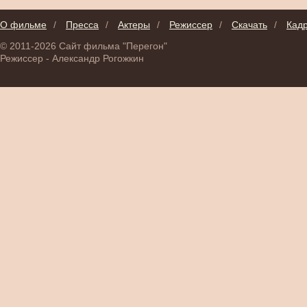
О фильме
/
Пресса
/
Актеры
/
Режиссер
/
Скачать
/
Кад
© 2011-2026 Сайт фильма "Перегон"
Режиссер - Александр Рогожкин