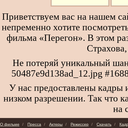
Приветствуем вас на нашем сай
непременно хотите посмотреть
фильма «Перегон». В этом р
Страхова,
Не потеряй уникальный шан
50487e9d138ad_12.jpg #1688
У нас предоставлены кадры и
низком разрешении. Так что к
на 
О фильме
/
Пресса
/
Актеры
/
Режиссер
/
Скачать
/
Кад