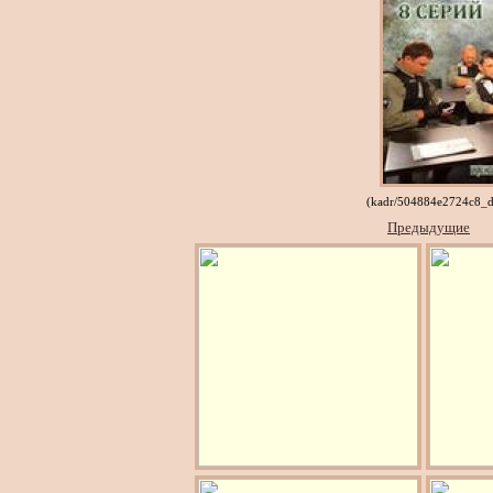
(kadr/504884e2724c8_
Предыдущие