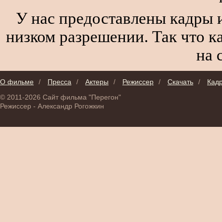
У нас предоставлены кадры и
низком разрешении. Так что к
на 
О фильме
/
Пресса
/
Актеры
/
Режиссер
/
Скачать
/
Кад
© 2011-2026 Сайт фильма "Перегон"
Режиссер - Александр Рогожкин