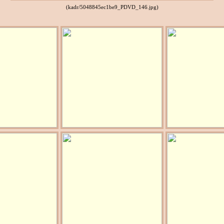
(kadr/5048845ec1be9_PDVD_146.jpg)